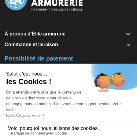
À propos d'Élite armurerie
Commande et livraison
Possibilité de paiement
Visa, Mastercard, Carte bleue
Via notre banque "Société Générale" par SogEcommerce ou
notre partenaire Alma en 2x, 3x ou 4x
Contact
contact@elite-armurerie.fr
03 86 74 22 46
Parc d‘Activités des Vallées, Rue de la Ferronnerie, 89220