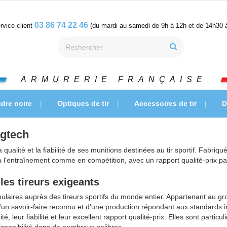
03 86 74 22 46
rvice client
(du mardi au samedi de 9h à 12h et de 14h30 
ARMURERIE FRANÇAISE
dre noire
Optiques de tir
Accessoires de tir
D
agtech
ité et la fiabilité de ses munitions destinées au tir sportif. Fabriqué
l'entraînement comme en compétition, avec un rapport qualité-prix part
les tireurs exigeants
ulaires auprès des tireurs sportifs du monde entier. Appartenant au g
un savoir-faire reconnu et d'une production répondant aux standards in
, leur fiabilité et leur excellent rapport qualité-prix. Elles sont partic